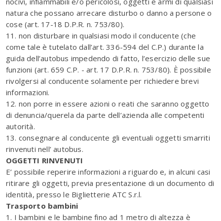
nocivi, infiammabili e/o pericolosi, oggetti e armi di qualsiasi
natura che possano arrecare disturbo o danno a persone o
cose (art. 17-18 D.P.R. n. 753/80).
11. non disturbare in qualsiasi modo il conducente (che
come tale è tutelato dall’art. 336-594 del C.P.) durante la
guida dell’autobus impedendo di fatto, l’esercizio delle sue
funzioni (art. 659 C.P. - art. 17 D.P.R. n. 753/80). È possibile
rivolgersi al conducente solamente per richiedere brevi
informazioni.
12. non porre in essere azioni o reati che saranno oggetto
di denuncia/querela da parte dell’azienda alle competenti
autorità.
13. consegnare al conducente gli eventuali oggetti smarriti
rinvenuti nell’ autobus.
OGGETTI RINVENUTI
E’ possibile reperire informazioni a riguardo e, in alcuni casi
ritirare gli oggetti, previa presentazione di un documento di
identità, presso le Biglietterie ATC S.r.l.
Trasporto bambini
1. I bambini e le bambine fino ad 1 metro di altezza è