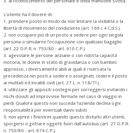
3. al riconoscimento del personale e della mansione svolta.
L’utente ha il dovere di:
1. prendere posto in modo da non limitare la visibilità o la
libertà di movimento del conducente (art. 169 c.4 C.d.S.).
2. non occupare più di un posto a sedere per ogni singola
persona o simularne l’occupazione con qualsiasi bagaglio
(art. 22 D.P.R. n. 753/80 - art. 610 C.P.)
3. agevolare le persone anziane o con ridotta capacità
motoria, le donne in stato di gravidanza o con bambini
appresso, i diversamente abili ai quali è riservata la
precedenza nei posti a sedere o assegnati; cedere il posto
ai mutilati ed invalidi civili (art. 27 L. n. 118/71).
4. utilizzare gli appositi sostegni per sorreggersi evitando i
rischi dovuti ad improvvise fermate nel caso di viaggio in
piedi. Qualora questo non succeda l’azienda declina ogni
responsabilità per eventuali danni subiti.
5. non aprire i finestrini quando questo disturbi altri utenti,
sporgersi o gettare oggetti fuori dall’autobus (art. 27 D.P.R.
n. 753/80 - art. 674 C.P.).