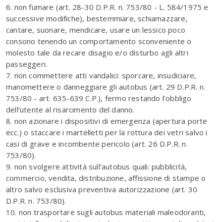
6. non fumare (art. 28-30 D.P.R. n. 753/80 - L. 584/1975 e
successive modifiche), bestemmiare, schiamazzare,
cantare, suonare, mendicare, usare un lessico poco
consono tenendo un comportamento sconveniente o
molesto tale da recare disagio e/o disturbo agli altri
passeggeri.
7. non commettere atti vandalici: sporcare, insudiciare,
manomettere o danneggiare gli autobus (art. 29 D.P.R. n.
753/80 - art. 635-639 C.P.), fermo restando l’obbligo
dell’utente al risarcimento del danno.
8. non azionare i dispositivi di emergenza (apertura porte
ecc.) o staccare i martelletti per la rottura dei vetri salvo i
casi di grave e incombente pericolo (art. 26 D.P.R. n.
753/80).
9. non svolgere attività sull’autobus quali: pubblicità,
commercio, vendita, distribuzione, affissione di stampe o
altro salvo esclusiva preventiva autorizzazione (art. 30
D.P.R. n. 753/80).
10. non trasportare sugli autobus materiali maleodoranti,